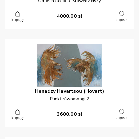
Oddech oceanu. Krawędź ciszy
4000,00
zł
kupuję
zapisz
Henadzy
Havartsou (Hovart)
Punkt równowagi 2
3600,00
zł
kupuję
zapisz