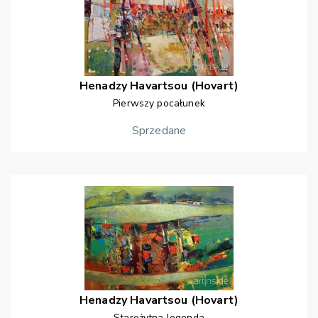
Henadzy
Havartsou (Hovart)
Pierwszy pocałunek
Sprzedane
Henadzy
Havartsou (Hovart)
Starożytna legenda