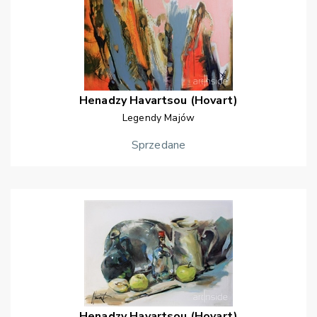
Henadzy
Havartsou (Hovart)
Legendy Majów
Sprzedane
Henadzy
Havartsou (Hovart)