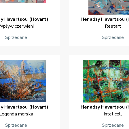
zy
Havartsou (Hovart)
Henadzy
Havartsou (
Wpływ czerwieni
Restart
Sprzedane
Sprzedane
zy
Havartsou (Hovart)
Henadzy
Havartsou (
Legenda morska
Intel cell
Sprzedane
Sprzedane