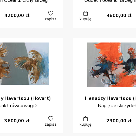
h Oceanu. Cichy Brzeg
Oddech oceanu. Brzeg m
4200,00
zł
4800,00
zł
zapisz
kupuję
zy
Havartsou (Hovart)
Henadzy
Havartsou (
unkt równowagi 2
Napięcie skrzydeł
3600,00
zł
2300,00
zł
zapisz
kupuję