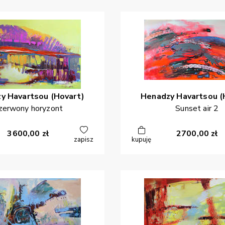
zy
Havartsou (Hovart)
Henadzy
Havartsou (
zerwony horyzont
Sunset air 2
3600,00
zł
2700,00
zł
zapisz
kupuję