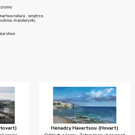
oziomo
martwa natura
wnętrze
kuchnia
mandarynki
larstwo
Hovart)
Henadzy
Havartsou (Hovart)