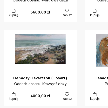
Oddech oceanu. Wiatrowa cisza
Oddec
5600,00
zł
kupuję
zapisz
kupuję
Henadzy
Havartsou (Hovart)
Henad
Oddech oceanu. Krawędź ciszy
P
4000,00
zł
kupuję
zapisz
kupuję