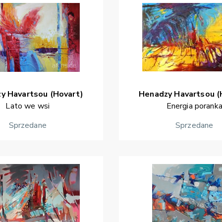
zy
Havartsou (Hovart)
Henadzy
Havartsou (
Lato we wsi
Energia porank
Sprzedane
Sprzedane