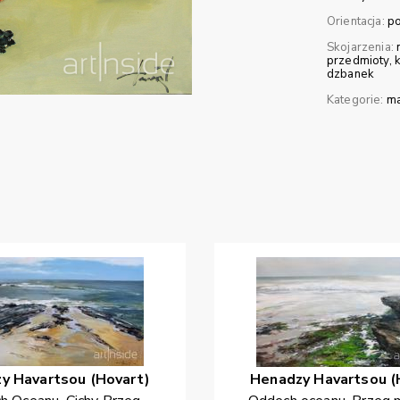
Orientacja:
p
Skojarzenia:
przedmioty
dzbanek
Kategorie:
ma
zy
Havartsou (Hovart)
Henadzy
Havartsou (