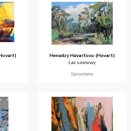
Hovart)
Henadzy
Havartsou (Hovart)
a
Las sosnowy
Sprzedane