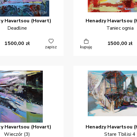
zy
Havartsou (Hovart)
Henadzy
Havartsou (
Deadline
Taniec ognia
1500,00
zł
1500,00
zł
zapisz
kupuję
zy
Havartsou (Hovart)
Henadzy
Havartsou (
Wieczór (3)
Stare Tbilisi 4