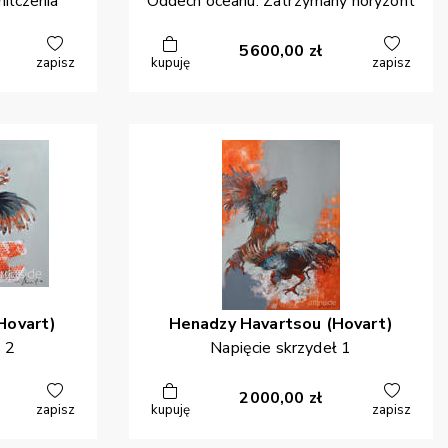
ilczenia
Oddech oceanu. Zatrzymany horyzont
5600,00
zł
zapisz
kupuję
zapisz
Hovart)
Henadzy
Havartsou (Hovart)
 2
Napięcie skrzydeł 1
2000,00
zł
zapisz
kupuję
zapisz