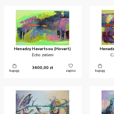
Henadzy
Havartsou (Hovart)
Henad
Echo zieleni
C
3600,00
zł
kupuję
zapisz
kupuję