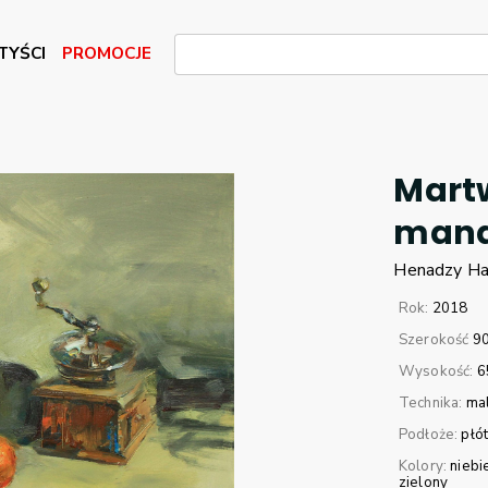
TYŚCI
PROMOCJE
Mart
mand
Henadzy
Ha
Rok:
2018
Szerokość
9
Wysokość:
6
Technika:
mal
Podłoże:
płó
Kolory:
niebi
zielony