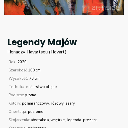
Legendy Majów
Henadzy
Havartsou (Hovart)
Rok:
2020
Szerokość
100 cm
Wysokość:
70 cm
Technika:
malarstwo olejne
Podłoże:
płótno
Kolory:
pomarańczowy
różowy
szary
Orientacja:
poziomo
Skojarzenia:
abstrakcja
wnętrze
legenda
prezent