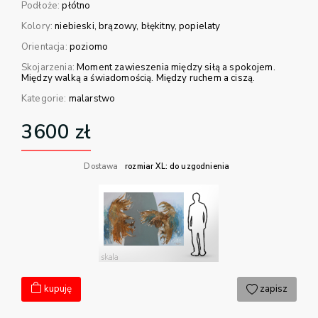
Podłoże:
płótno
Kolory:
niebieski
brązowy
błękitny
popielaty
Orientacja:
poziomo
Skojarzenia:
Moment zawieszenia między siłą a spokojem.
Między walką a świadomością. Między ruchem a ciszą.
Kategorie:
malarstwo
3600
zł
Dostawa
rozmiar XL: do uzgodnienia
kupuję
zapisz