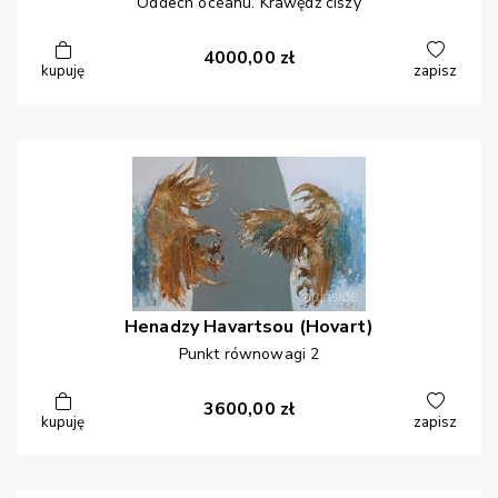
Oddech oceanu. Krawędź ciszy
4000,00
zł
kupuję
zapisz
Henadzy
Havartsou (Hovart)
Punkt równowagi 2
3600,00
zł
kupuję
zapisz