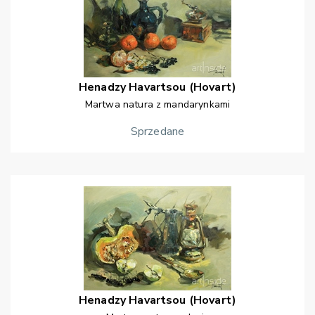
Henadzy
Havartsou (Hovart)
Martwa natura z mandarynkami
Sprzedane
Henadzy
Havartsou (Hovart)