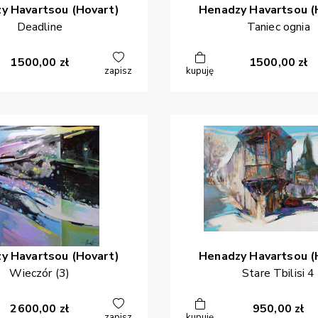
zy
Havartsou (Hovart)
Henadzy
Havartsou (
Deadline
Taniec ognia
1500,00
zł
1500,00
zł
zapisz
kupuję
zy
Havartsou (Hovart)
Henadzy
Havartsou (
Wieczór (3)
Stare Tbilisi 4
2600,00
zł
950,00
zł
zapisz
kupuję