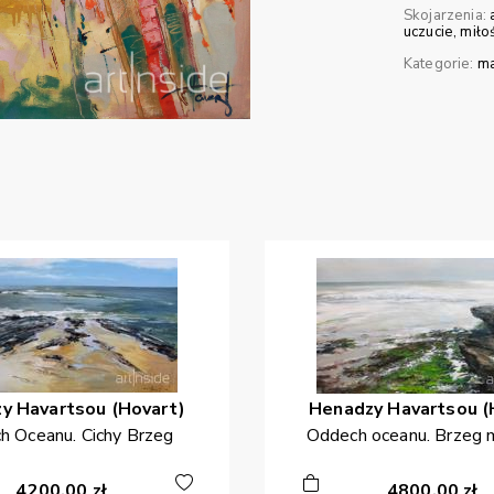
Skojarzenia:
uczucie
miło
Kategorie:
ma
zy
Havartsou (Hovart)
Henadzy
Havartsou (
h Oceanu. Cichy Brzeg
Oddech oceanu. Brzeg m
4200,00
zł
4800,00
zł