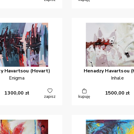
zy
Havartsou (Hovart)
Henadzy
Havartsou (
Enigma
Inhale
1300,00
zł
1500,00
zł
zapisz
kupuję