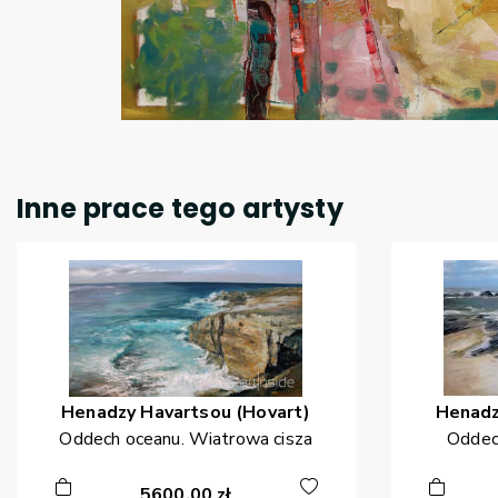
Inne prace tego artysty
Henadzy
Havartsou (Hovart)
Henad
Oddech oceanu. Wiatrowa cisza
Oddec
5600,00
zł