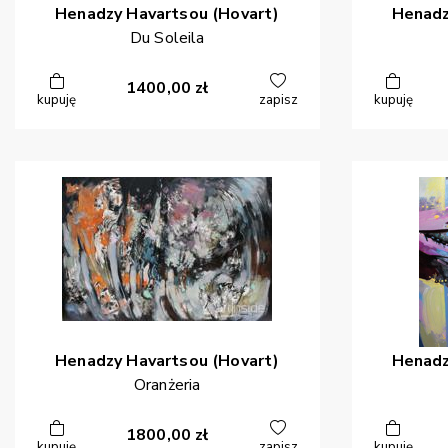
Henadzy
Havartsou (Hovart)
Henad
Du Soleila
1400,00
zł
kupuję
zapisz
kupuję
Henadzy
Havartsou (Hovart)
Henad
Oranżeria
1800,00
zł
kupuję
zapisz
kupuję