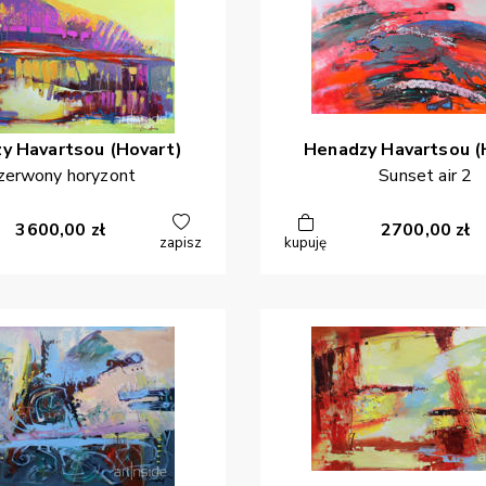
zy
Havartsou (Hovart)
Henadzy
Havartsou (
zerwony horyzont
Sunset air 2
3600,00
zł
2700,00
zł
zapisz
kupuję