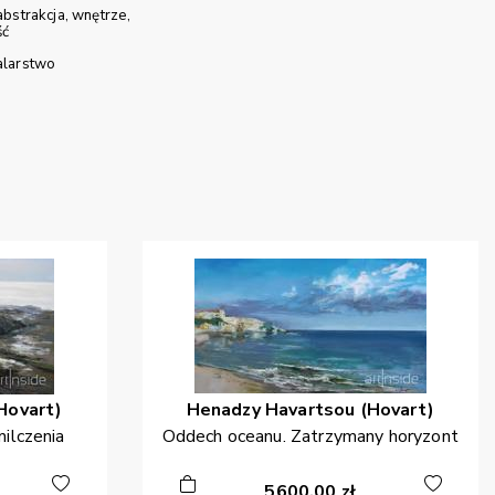
abstrakcja
wnętrze
ść
larstwo
Hovart)
Henadzy
Havartsou (Hovart)
ilczenia
Oddech oceanu. Zatrzymany horyzont
5600,00
zł