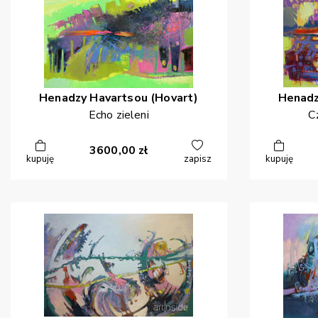
Henadzy
Havartsou (Hovart)
Henad
Echo zieleni
C
3600,00
zł
kupuję
zapisz
kupuję