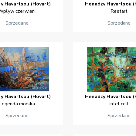
zy
Havartsou (Hovart)
Henadzy
Havartsou (
Wpływ czerwieni
Restart
Sprzedane
Sprzedane
zy
Havartsou (Hovart)
Henadzy
Havartsou (
Legenda morska
Intel cell
Sprzedane
Sprzedane