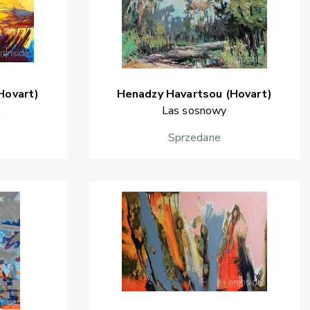
Hovart)
Henadzy
Havartsou (Hovart)
a
Las sosnowy
Sprzedane