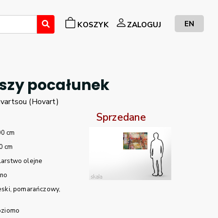
EN
KOSZYK
ZALOGUJ
wszy pocałunek
vartsou (Hovart)
Sprzedane
00 cm
0 cm
arstwo olejne
tno
eski
pomarańczowy
oziomo