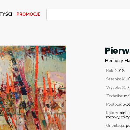
TYŚCI
PROMOCJE
Pier
Henadzy
Ha
Rok:
2018
Szerokość
1
Wysokość:
7
Technika:
mal
Podłoże:
płó
Kolory:
niebi
różowy
żółty
Orientacja:
p