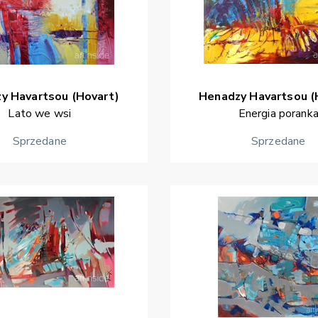
zy
Havartsou (Hovart)
Henadzy
Havartsou (
Lato we wsi
Energia porank
Sprzedane
Sprzedane