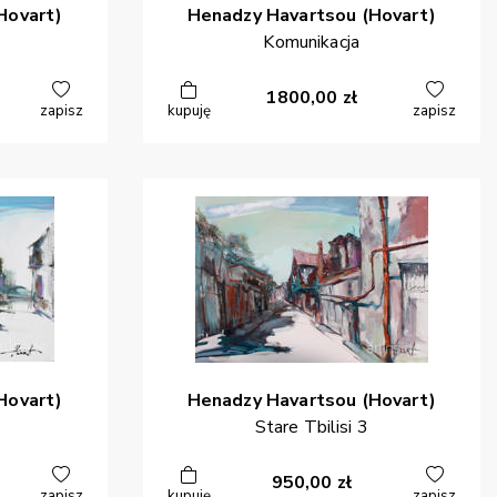
Hovart)
Henadzy
Havartsou (Hovart)
Komunikacja
1800,00
zł
zapisz
kupuję
zapisz
Hovart)
Henadzy
Havartsou (Hovart)
Stare Tbilisi 3
950,00
zł
zapisz
kupuję
zapisz