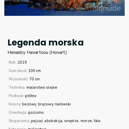
Legenda morska
Henadzy
Havartsou (Hovart)
Rok:
2019
Szerokość
100 cm
Wysokość:
70 cm
Technika:
malarstwo olejne
Podłoże:
płótno
Kolory:
beżowy
brązowy
niebieski
Orientacja:
poziomo
Skojarzenia:
pejzaż
abstrakcja
wnętrze
morze
fale