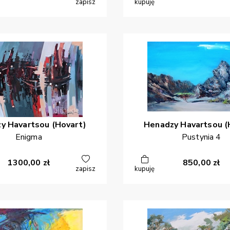
zapisz
kupuję
zy
Havartsou (Hovart)
Henadzy
Havartsou (
Enigma
Pustynia 4
1300,00
zł
850,00
zł
zapisz
kupuję