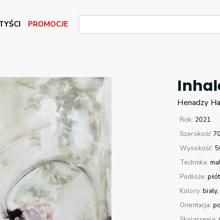
TYŚCI
PROMOCJE
Inhal
Henadzy
Ha
Rok:
2021
Szerokość
7
Wysokość:
5
Technika:
mal
Podłoże:
płó
Kolory:
biały
Orientacja:
p
Skojarzenia: