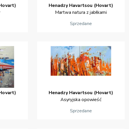
Hovart)
Henadzy
Havartsou (Hovart)
w
Martwa natura z jabłkami
Sprzedane
Hovart)
Henadzy
Havartsou (Hovart)
Asyryjska opowieść
Sprzedane