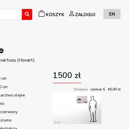
EN
KOSZYK
ZALOGUJ
e
vartsou (Hovart)
1500
zł
0 cm
0 cm
Dostawa
rozmiar S
40,00
zł
arstwo olejne
tno
czerwony
oziomo
abstrakcja