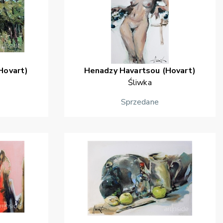
Hovart)
Henadzy
Havartsou (Hovart)
Śliwka
Sprzedane