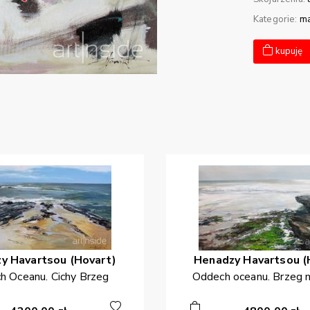
Kategorie:
ma
kupuję
zy
Havartsou (Hovart)
Henadzy
Havartsou (
h Oceanu. Cichy Brzeg
Oddech oceanu. Brzeg m