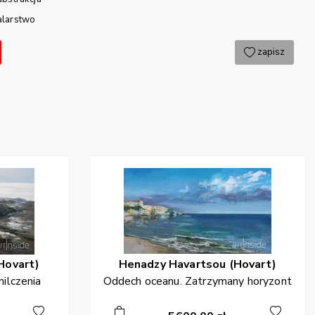
larstwo
zapisz
Hovart)
Henadzy
Havartsou (Hovart)
ilczenia
Oddech oceanu. Zatrzymany horyzont