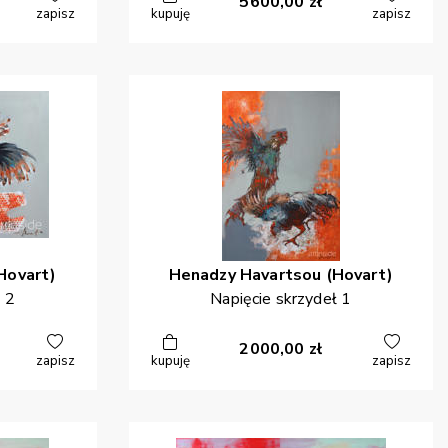
5600,00
zł
zapisz
kupuję
zapisz
Hovart)
Henadzy
Havartsou (Hovart)
 2
Napięcie skrzydeł 1
2000,00
zł
zapisz
kupuję
zapisz