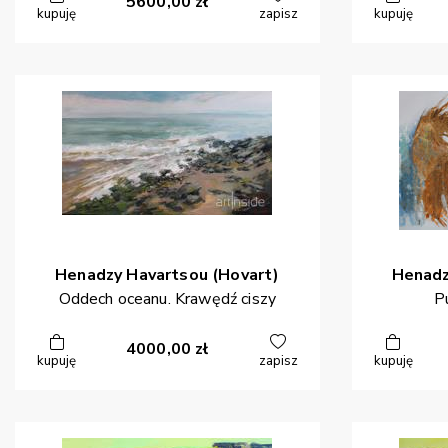
5600,00
zł
kupuję
zapisz
kupuję
Henadzy
Havartsou (Hovart)
Henad
Oddech oceanu. Krawędź ciszy
P
4000,00
zł
kupuję
zapisz
kupuję