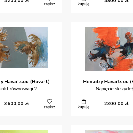
4200,00
zł
4800,00
zł
zapisz
kupuję
zy
Havartsou (Hovart)
Henadzy
Havartsou (
unkt równowagi 2
Napięcie skrzydeł
3600,00
zł
2300,00
zł
zapisz
kupuję