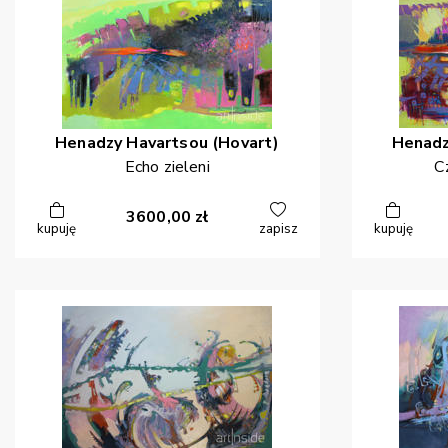
Henadzy
Havartsou (Hovart)
Henad
Echo zieleni
C
3600,00
zł
kupuję
zapisz
kupuję