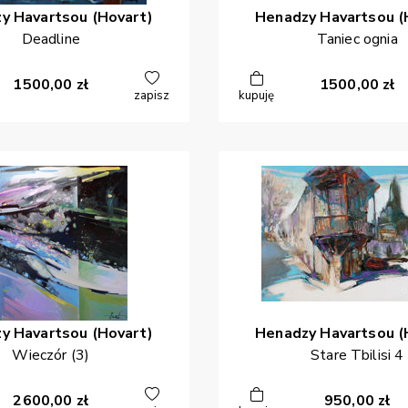
zy
Havartsou (Hovart)
Henadzy
Havartsou (
Deadline
Taniec ognia
1500,00
zł
1500,00
zł
zapisz
kupuję
zy
Havartsou (Hovart)
Henadzy
Havartsou (
Wieczór (3)
Stare Tbilisi 4
2600,00
zł
950,00
zł