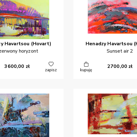
zy
Havartsou (Hovart)
Henadzy
Havartsou (
zerwony horyzont
Sunset air 2
3600,00
zł
2700,00
zł
zapisz
kupuję