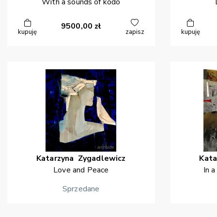
With a sounds of kodo
9500,00
zł
kupuję
zapisz
kupuję
Katarzyna
Zygadlewicz
Kata
Love and Peace
In a
Sprzedane