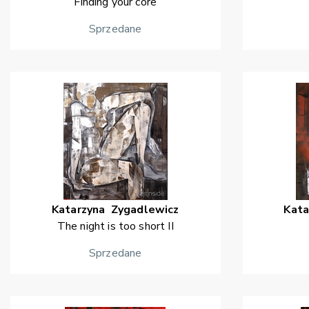
Finding your core
Sprzedane
Katarzyna
Zygadlewicz
Kata
The night is too short II
Sprzedane