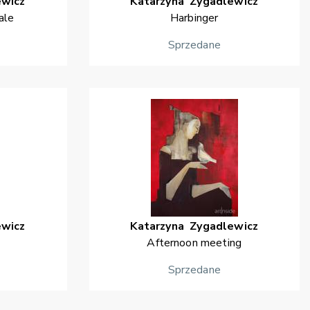
ewicz
Katarzyna
Zygadlewicz
ale
Harbinger
Sprzedane
ewicz
Katarzyna
Zygadlewicz
Afternoon meeting
Sprzedane