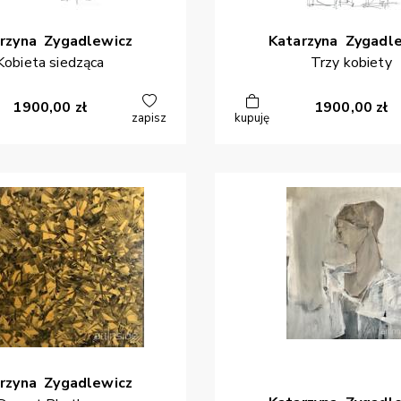
rzyna
Zygadlewicz
Katarzyna
Zygadl
Kobieta siedząca
Trzy kobiety
1900,00
zł
1900,00
zł
zapisz
kupuję
rzyna
Zygadlewicz