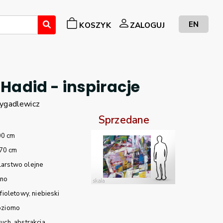
EN
KOSZYK
ZALOGUJ
Hadid - inspiracje
ygadlewicz
Sprzedane
00 cm
70 cm
arstwo olejne
tno
fioletowy
niebieski
oziomo
ruch
abstrakcja