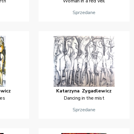
rth
Woman in a red veil
Sprzedane
ewicz
Katarzyna
Zygadlewicz
yes
Dancing in the mist
Sprzedane