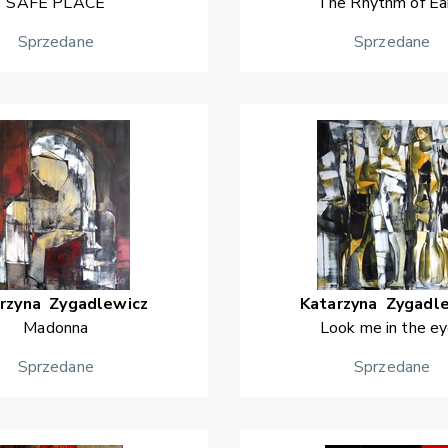
SAFE PLACE
The Rhythm of Ea
Sprzedane
Sprzedane
rzyna
Zygadlewicz
Katarzyna
Zygadl
Madonna
Look me in the e
Sprzedane
Sprzedane