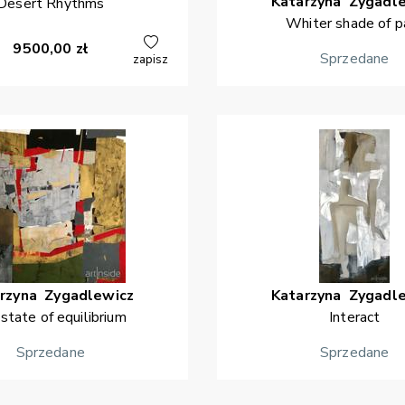
Katarzyna
Zygadl
Desert Rhythms
Whiter shade of p
9500,00
zł
Sprzedane
zapisz
rzyna
Zygadlewicz
Katarzyna
Zygadl
 state of equilibrium
Interact
Sprzedane
Sprzedane