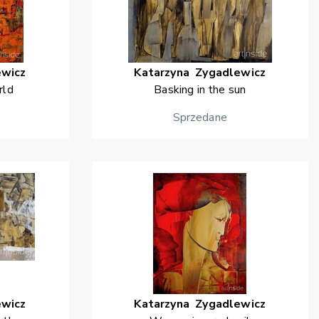
ewicz
Katarzyna
Zygadlewicz
rld
Basking in the sun
Sprzedane
ewicz
Katarzyna
Zygadlewicz