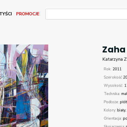
TYŚCI
PROMOCJE
Zaha 
Katarzyna
Z
Rok:
2011
Szerokość
2
Wysokość:
1
Technika:
mal
Podłoże:
płó
Kolory:
biały
Orientacja:
p
Skojarzenia: