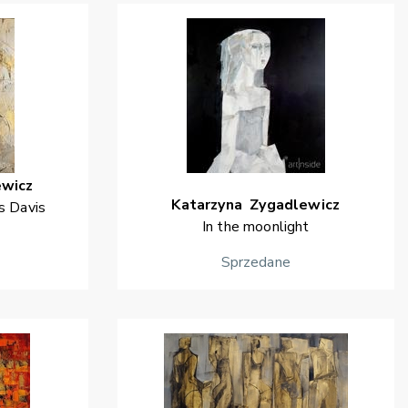
ewicz
Katarzyna
Zygadlewicz
s Davis
In the moonlight
Sprzedane