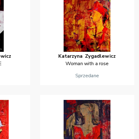
ewicz
Katarzyna
Zygadlewicz
E
Woman with a rose
Sprzedane