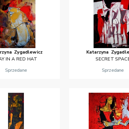
rzyna
Zygadlewicz
Katarzyna
Zygadl
AY IN A RED HAT
SECRET SPAC
Sprzedane
Sprzedane