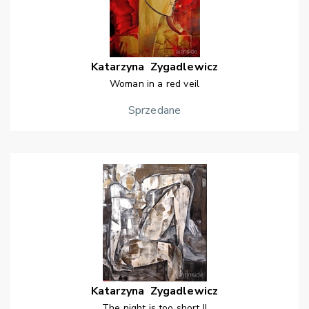
Katarzyna
Zygadlewicz
Woman in a red veil
Sprzedane
Katarzyna
Zygadlewicz
The night is too short II