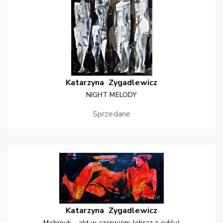
Katarzyna
Zygadlewicz
NIGHT MELODY
Sprzedane
Katarzyna
Zygadlewicz
Mabrouk - akt w czerwieni (obraz z cyklu)