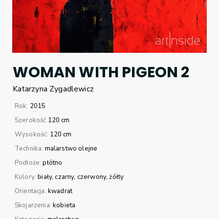
WOMAN WITH PIGEON 2
Katarzyna
Zygadlewicz
Rok:
2015
Szerokość
120 cm
Wysokość:
120 cm
Technika:
malarstwo olejne
Podłoże:
płótno
Kolory:
biały
czarny
czerwony
żółty
Orientacja:
kwadrat
Skojarzenia:
kobieta