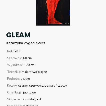
GLEAM
Katarzyna
Zygadlewicz
Rok:
2011
Szerokość
60 cm
Wysokość:
170 cm
Technika:
malarstwo olejne
Podłoże:
płótno
Kolory:
czarny
czerwony
pomarańczowy
Orientacja:
pionowo
Skojarzenia:
postać
akt