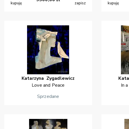
kupuję
zapisz
kupuję
Katarzyna
Zygadlewicz
Kata
Love and Peace
In a
Sprzedane