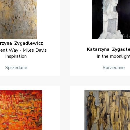
rzyna
Zygadlewicz
Katarzyna
Zygadl
ilent Way - Miles Davis
inspiration
In the moonligh
Sprzedane
Sprzedane