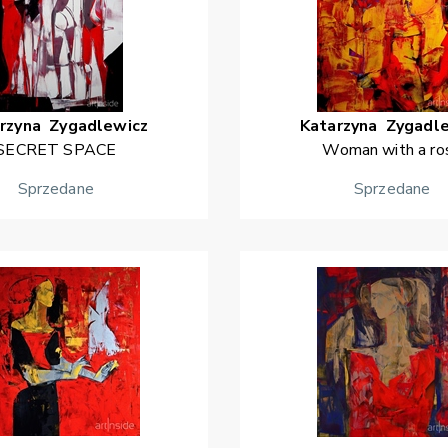
rzyna
Zygadlewicz
Katarzyna
Zygadl
SECRET SPACE
Woman with a ro
Sprzedane
Sprzedane