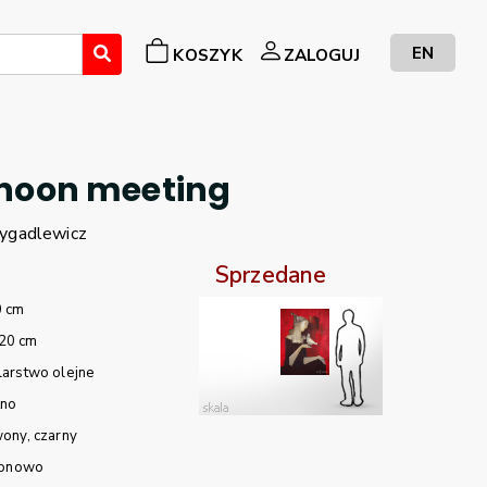
EN
KOSZYK
ZALOGUJ
rnoon meeting
ygadlewicz
Sprzedane
0 cm
20 cm
arstwo olejne
tno
wony
czarny
ionowo