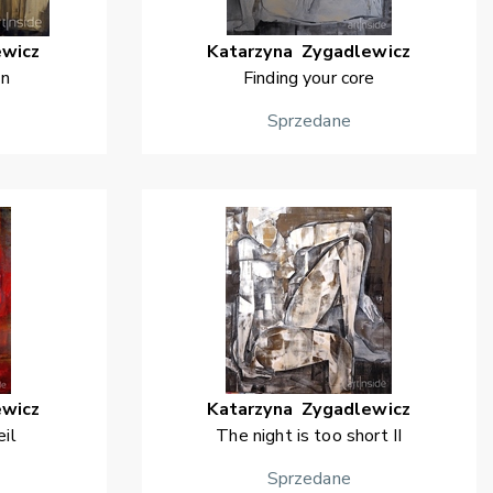
ewicz
Katarzyna
Zygadlewicz
un
Finding your core
Sprzedane
ewicz
Katarzyna
Zygadlewicz
il
The night is too short II
Sprzedane