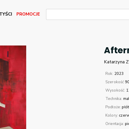
TYŚCI
PROMOCJE
Afte
Katarzyna
Z
Rok:
2023
Szerokość
9
Wysokość:
1
Technika:
mal
Podłoże:
płó
Kolory:
czer
Orientacja:
p