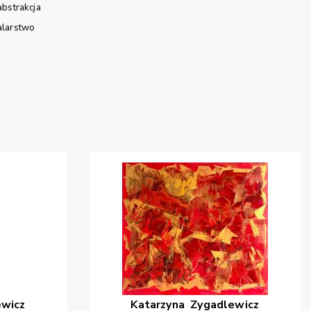
abstrakcja
larstwo
ewicz
Katarzyna
Zygadlewicz