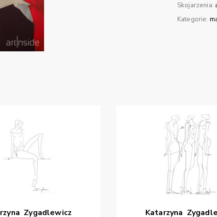
Skojarzenia:
Kategorie:
ma
rzyna
Zygadlewicz
Katarzyna
Zygadl