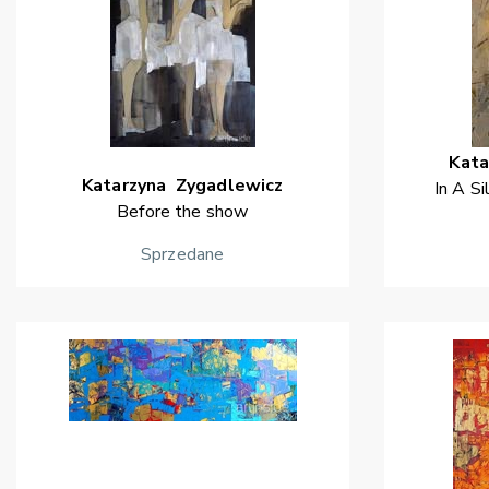
Kata
Katarzyna
Zygadlewicz
In A S
Before the show
Sprzedane