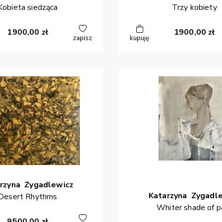
Kobieta siedząca
Trzy kobiety
1900,00
zł
1900,00
zł
zapisz
kupuję
rzyna
Zygadlewicz
Katarzyna
Zygadl
Desert Rhythms
Whiter shade of p
9500,00
zł