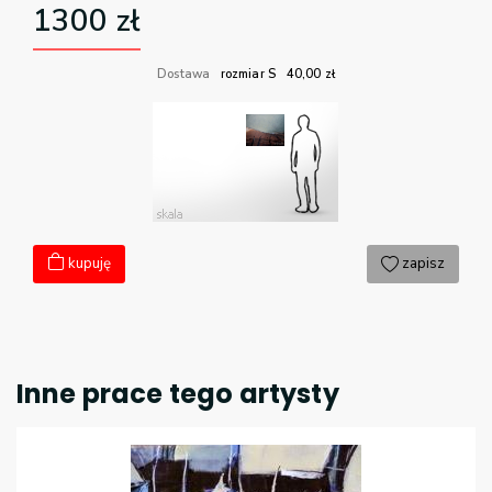
1300
zł
Dostawa
rozmiar S
40,00
zł
kupuję
zapisz
Inne prace tego artysty