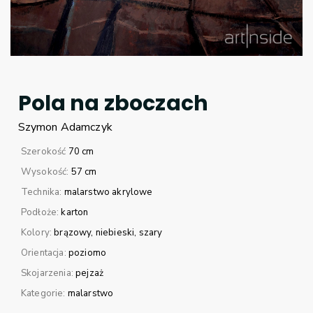
Pola na zboczach
Szymon
Adamczyk
Szerokość
70 cm
Wysokość:
57 cm
Technika:
malarstwo akrylowe
Podłoże:
karton
Kolory:
brązowy
niebieski
szary
Orientacja:
poziomo
Skojarzenia:
pejzaż
Kategorie:
malarstwo