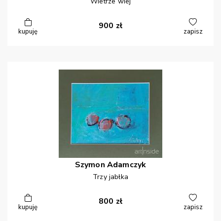
Wietrze wiej
900
zł
kupuję
zapisz
Szymon
Adamczyk
Trzy jabłka
800
zł
kupuję
zapisz