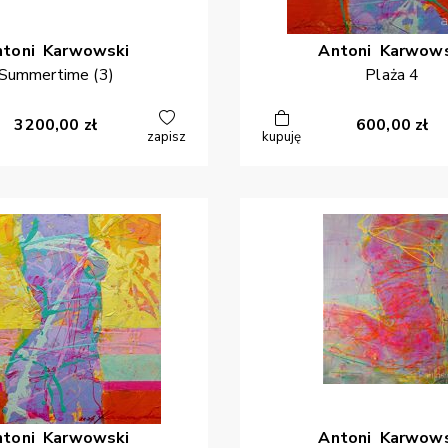
ntoni
Karwowski
Antoni
Karwows
Summertime (3)
Plaża 4
3200,00
zł
600,00
zł
zapisz
kupuję
ntoni
Karwowski
Antoni
Karwows