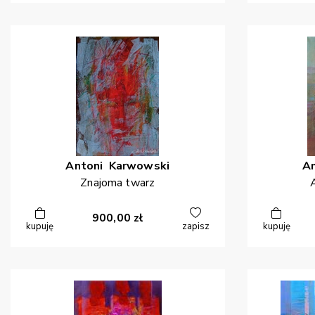
Antoni
Karwowski
A
Znajoma twarz
900,00
zł
kupuję
zapisz
kupuję