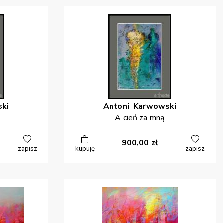
ki
Antoni
Karwowski
A cień za mną
900,00
zł
zapisz
kupuję
zapisz