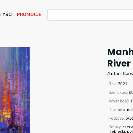
TYŚCI
PROMOCJE
Manha
River
Antoni
Kar
Rok:
2021
Szerokość
8
Wysokość:
1
Technika:
ma
Podłoże:
płó
Kolory:
czer
niebieski
po