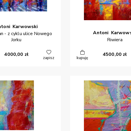
ntoni
Karwowski
Antoni
Karwows
n - z cyklu ulice Nowego
Jorku
Riwiera
4000,00
zł
4500,00
zł
zapisz
kupuję