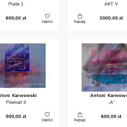
Plaża 1
AKT V
600,00
zł
3000,00
zł
zapisz
kupuję
ntoni
Karwowski
Antoni
Karwows
Poemat II
„A”
900,00
zł
600,00
zł
zapisz
kupuję