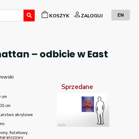
EN
KOSZYK
ZALOGUJ
ttan – odbicie w East
wowski
Sprzedane
0 cm
00 cm
larstwo akrylowe
tno
wony
fioletowy
marańczowy