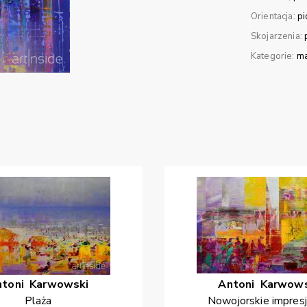
Orientacja:
p
Skojarzenia:
Kategorie:
ma
ntoni
Karwowski
Antoni
Karwows
Plaża
Nowojorskie impres