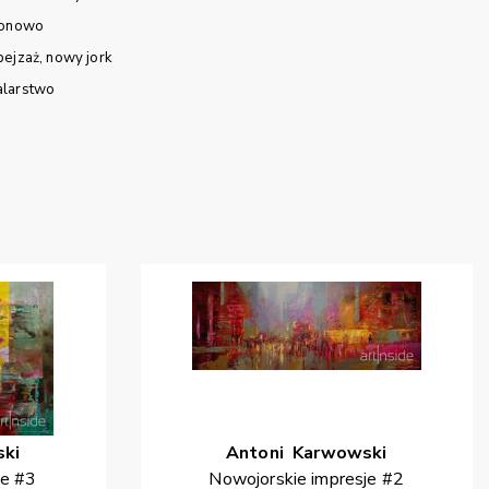
ionowo
pejzaż
nowy jork
larstwo
ki
Antoni
Karwowski
je #3
Nowojorskie impresje #2