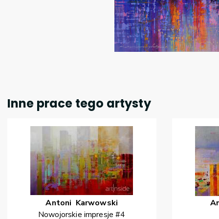
Inne prace tego artysty
Antoni
Karwowski
A
Nowojorskie impresje #4