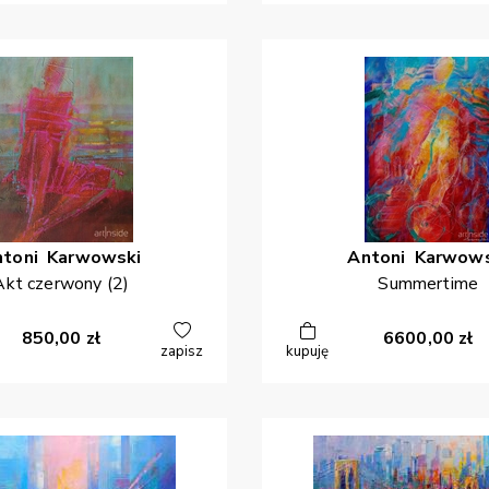
ntoni
Karwowski
Antoni
Karwows
Akt czerwony (2)
Summertime
850,00
zł
6600,00
zł
zapisz
kupuję