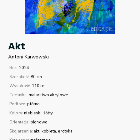
Akt
Antoni
Karwowski
Rok:
2024
Szerokość
80 cm
Wysokość:
110 cm
Technika:
malarstwo akrylowe
Podłoże:
płótno
Kolory:
niebieski
żółty
Orientacja:
pionowo
Skojarzenia:
akt
kobieta
erotyka