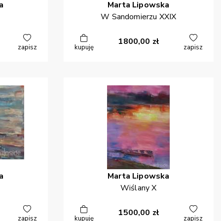
a
Marta
Lipowska
W Sandomierzu XXIX
1800,00
zł
zapisz
kupuję
zapisz
a
Marta
Lipowska
Wiślany X
1500,00
zł
zapisz
kupuję
zapisz