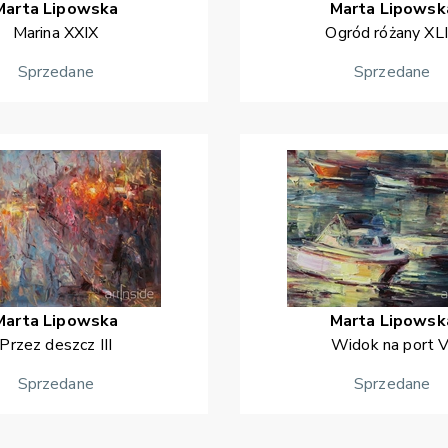
Marta
Lipowska
Marta
Lipowsk
Marina XXIX
Ogród różany XL
Sprzedane
Sprzedane
Marta
Lipowska
Marta
Lipowsk
Przez deszcz III
Widok na port V
Sprzedane
Sprzedane