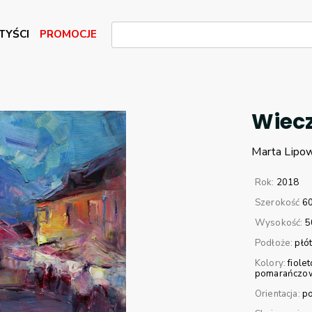
TYŚCI
PROMOCJE
Wiecz
Marta
Lipo
Rok:
2018
Szerokość
6
Wysokość:
5
Podłoże:
płó
Kolory:
fiole
pomarańczo
Orientacja:
p