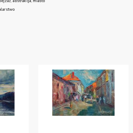
pejzaż
abstrakcja
miasto
larstwo