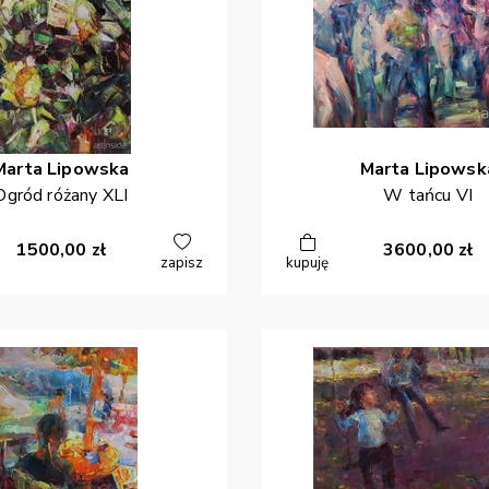
Marta
Lipowska
Marta
Lipowsk
Ogród różany XLI
W tańcu VI
1500,00
zł
3600,00
zł
zapisz
kupuję