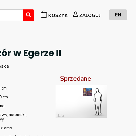
EN
KOSZYK
ZALOGUJ
ór w Egerze II
wska
Sprzedane
0 cm
0 cm
tno
towy
niebieski
wy
oziomo