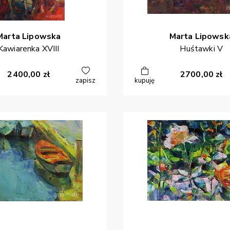
Marta
Lipowska
Marta
Lipowsk
Kawiarenka XVIII
Huśtawki V
2400,00
zł
2700,00
zł
zapisz
kupuję