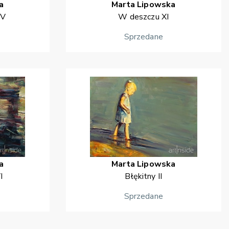
a
Marta
Lipowska
IV
W deszczu XI
Sprzedane
a
Marta
Lipowska
I
Błękitny II
Sprzedane