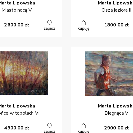
Marta
Lipowska
Marta
Lipowsk
Miasto nocą V
Cisza jeziora II
2600,00
zł
1800,00
zł
zapisz
kupuję
Marta
Lipowska
Marta
Lipowsk
ońce w topolach VI
Biegnąca V
4900,00
zł
2900,00
zł
zapisz
kupuję