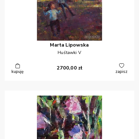
Marta
Lipowska
Huśtawki V
2700,00
zł
kupuję
zapisz