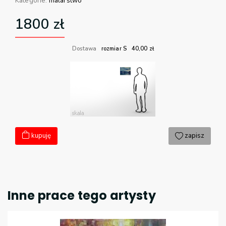
Kategorie:
malarstwo
1800
zł
Dostawa
rozmiar S
40,00
zł
kupuję
zapisz
Inne prace tego artysty