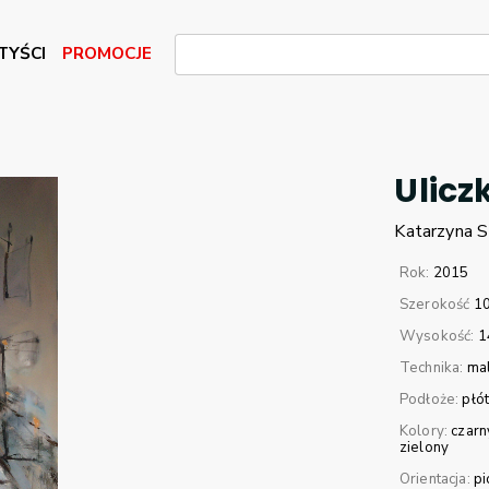
TYŚCI
PROMOCJE
Ulicz
Katarzyna
S
Rok:
2015
Szerokość
1
Wysokość:
1
Technika:
mal
Podłoże:
płó
Kolory:
czarn
zielony
Orientacja:
p