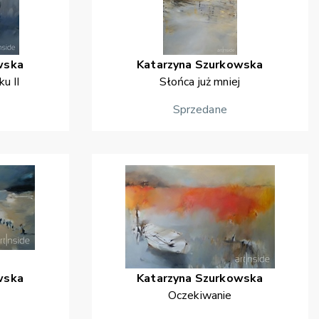
wska
Katarzyna
Szurkowska
u II
Słońca już mniej
Sprzedane
wska
Katarzyna
Szurkowska
Oczekiwanie