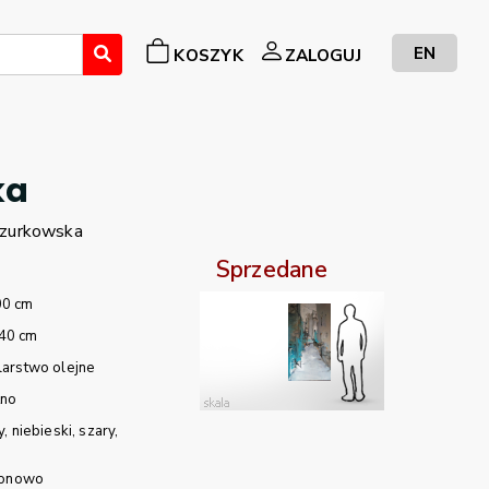
EN
KOSZYK
ZALOGUJ
ka
zurkowska
Sprzedane
00 cm
40 cm
arstwo olejne
tno
y
niebieski
szary
ionowo