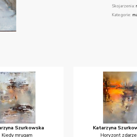
Skojarzenia:
Kategorie:
ma
arzyna
Szurkowska
Katarzyna
Szurko
Kiedy mrugam
Horyzont zdarz