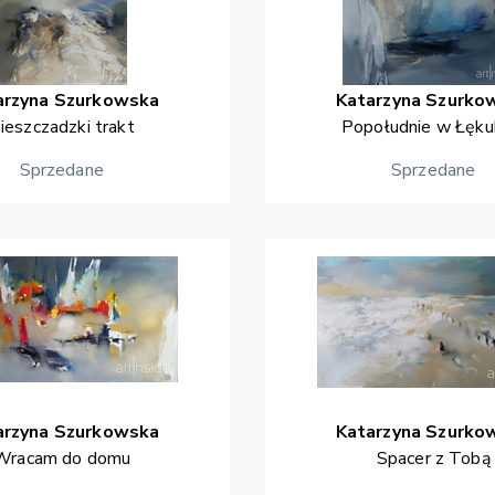
arzyna
Szurkowska
Katarzyna
Szurko
ieszczadzki trakt
Popołudnie w Łękuk
Sprzedane
Sprzedane
arzyna
Szurkowska
Katarzyna
Szurko
Wracam do domu
Spacer z Tobą