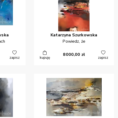
wska
Katarzyna
Szurkowska
ach
Powiedz, że
8000,00
zł
zapisz
kupuję
zapisz