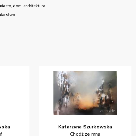
miasto
dom
architektura
larstwo
wska
Katarzyna
Szurkowska
eń
Chodź ze mną