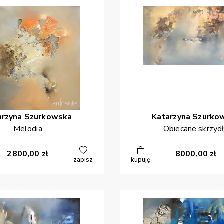
arzyna
Szurkowska
Katarzyna
Szurko
Melodia
Obiecane skrzyd
2800,00
zł
8000,00
zł
zapisz
kupuję