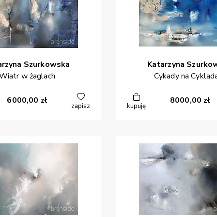
arzyna
Szurkowska
Katarzyna
Szurko
Wiatr w żaglach
Cykady na Cyklad
6000,00
zł
8000,00
zł
zapisz
kupuję