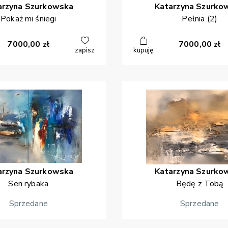
arzyna
Szurkowska
Katarzyna
Szurko
Pokaż mi śniegi
Pełnia (2)
7000,00
zł
7000,00
zł
zapisz
kupuję
arzyna
Szurkowska
Katarzyna
Szurko
Sen rybaka
Będę z Tobą
Sprzedane
Sprzedane