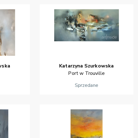
wska
Katarzyna
Szurkowska
Port w Trouville
Sprzedane