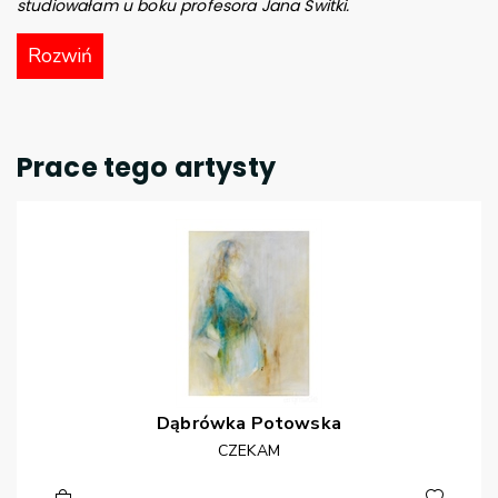
studiowałam u boku profesora Jana Świtki.
Rozwiń
Prace tego artysty
Dąbrówka
Potowska
CZEKAM