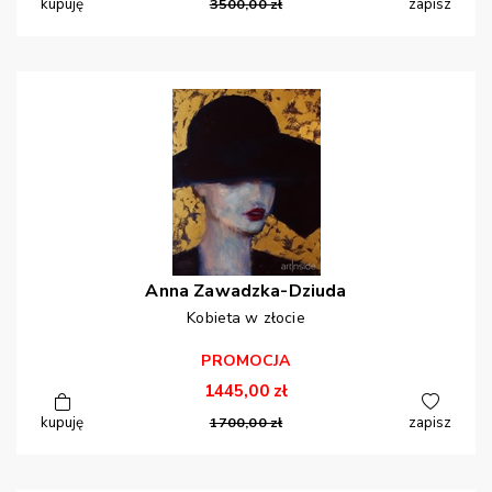
kupuję
3500,00
zł
zapisz
Anna
Zawadzka-Dziuda
Kobieta w złocie
PROMOCJA
1445,00
zł
kupuję
1700,00
zł
zapisz