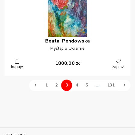
Beata
Pendowska
Myśląc o Ukrainie
1800,00
zł
kupuję
zapisz
3
1
2
4
5
...
131