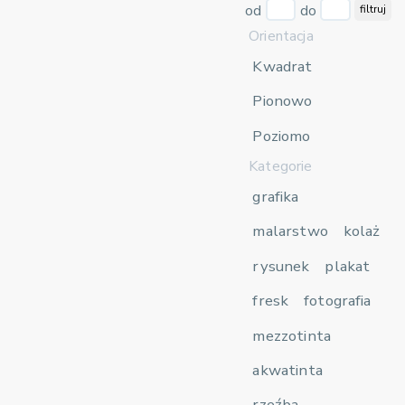
od
do
filtruj
Orientacja
Kwadrat
Pionowo
Poziomo
Kategorie
grafika
malarstwo
kolaż
rysunek
plakat
fresk
fotografia
mezzotinta
akwatinta
rzeźba