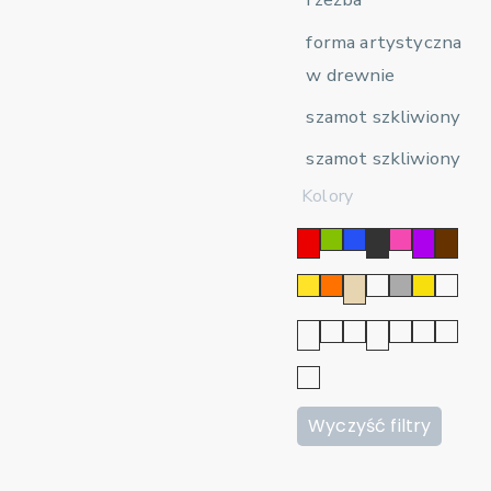
forma artystyczna
w drewnie
szamot szkliwiony
szamot szkliwiony
Kolory
Wyczyść filtry