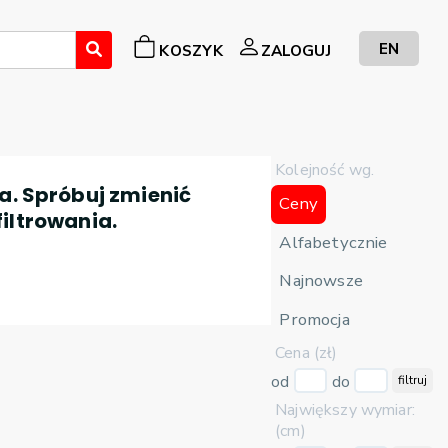
EN
KOSZYK
ZALOGUJ
Kolejność wg.
a. Spróbuj zmienić
Ceny
filtrowania.
Alfabetycznie
Najnowsze
Promocja
Cena (zł)
od
do
filtruj
Największy wymiar:
(cm)