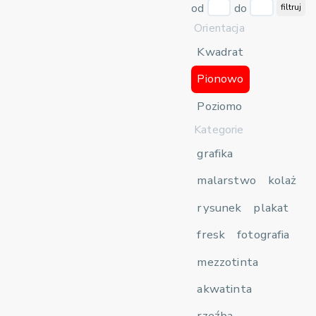
od
do
filtruj
Orientacja
Kwadrat
Pionowo
Poziomo
Kategorie
grafika
malarstwo
kolaż
rysunek
plakat
fresk
fotografia
mezzotinta
akwatinta
rzeźba