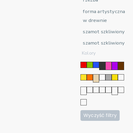
forma artystyczna
w drewnie
szamot szkliwiony
szamot szkliwiony
Kolory
Wyczyść filtry