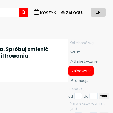
EN
KOSZYK
ZALOGUJ
Kolejność wg.
a. Spróbuj zmienić
Ceny
filtrowania.
Alfabetycznie
Najnowsze
Promocja
Cena (zł)
od
do
filtruj
Największy wymiar:
(cm)