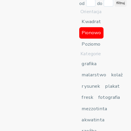
od
do
filtruj
Orientacja
Kwadrat
Pionowo
Poziomo
Kategorie
grafika
malarstwo
kolaż
rysunek
plakat
fresk
fotografia
mezzotinta
akwatinta
rzeźba