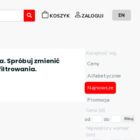
EN
KOSZYK
ZALOGUJ
Kolejność wg.
a. Spróbuj zmienić
Ceny
filtrowania.
Alfabetycznie
Najnowsze
Promocja
Cena (zł)
od
do
filtruj
Największy wymiar:
(cm)