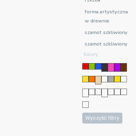
forma artystyczna
w drewnie
szamot szkliwiony
szamot szkliwiony
Kolory
Wyczyść filtry