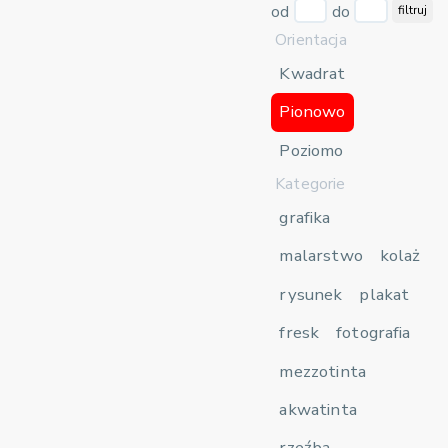
od
do
filtruj
Orientacja
Kwadrat
Pionowo
Poziomo
Kategorie
grafika
malarstwo
kolaż
rysunek
plakat
fresk
fotografia
mezzotinta
akwatinta
rzeźba