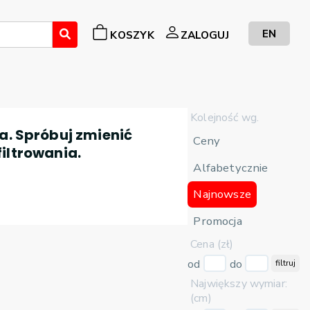
EN
KOSZYK
ZALOGUJ
Kolejność wg.
a. Spróbuj zmienić
Ceny
filtrowania.
Alfabetycznie
Najnowsze
Promocja
Cena (zł)
od
do
filtruj
Największy wymiar:
(cm)