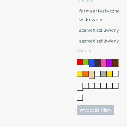
forma artystyczna
w drewnie
szamot szkliwiony
szamot szkliwiony
Kolory
Wyczyść filtry