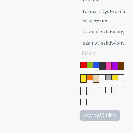
forma artystyczna
w drewnie
szamot szkliwiony
szamot szkliwiony
Kolory
Wyczyść filtry