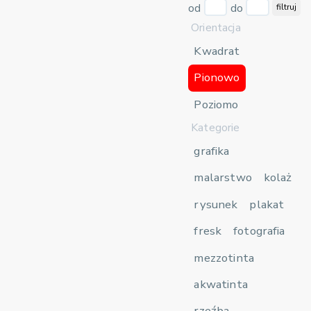
od
do
filtruj
Orientacja
Kwadrat
Pionowo
Poziomo
Kategorie
grafika
malarstwo
kolaż
rysunek
plakat
fresk
fotografia
mezzotinta
akwatinta
rzeźba