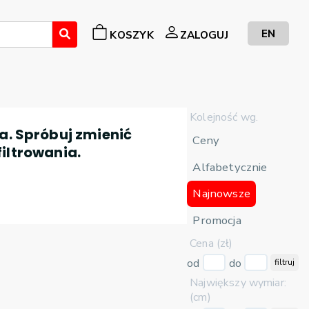
EN
KOSZYK
ZALOGUJ
Kolejność wg.
a. Spróbuj zmienić
Ceny
filtrowania.
Alfabetycznie
Najnowsze
Promocja
Cena (zł)
od
do
filtruj
Największy wymiar:
(cm)