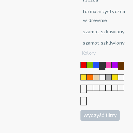
forma artystyczna
w drewnie
szamot szkliwiony
szamot szkliwiony
Kolory
Wyczyść filtry