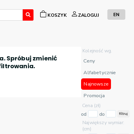
EN
KOSZYK
ZALOGUJ
Kolejność wg.
a. Spróbuj zmienić
Ceny
filtrowania.
Alfabetycznie
Najnowsze
Promocja
Cena (zł)
od
do
filtruj
Największy wymiar:
(cm)