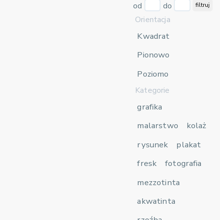
od
do
filtruj
Orientacja
Kwadrat
Pionowo
Poziomo
Kategorie
grafika
malarstwo
kolaż
rysunek
plakat
fresk
fotografia
mezzotinta
akwatinta
rzeźba