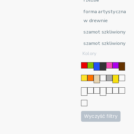
forma artystyczna
w drewnie
szamot szkliwiony
szamot szkliwiony
Kolory
Wyczyść filtry