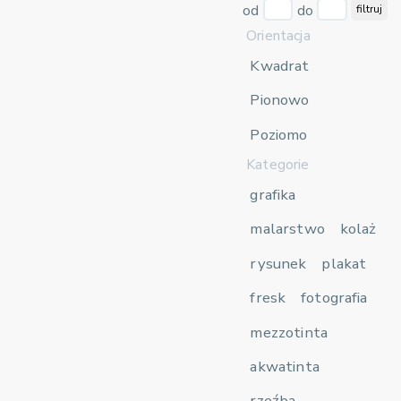
od
do
filtruj
Orientacja
Kwadrat
Pionowo
Poziomo
Kategorie
grafika
malarstwo
kolaż
rysunek
plakat
fresk
fotografia
mezzotinta
akwatinta
rzeźba