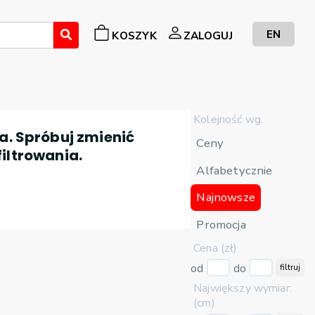
EN
KOSZYK
ZALOGUJ
Kolejność wg.
a. Spróbuj zmienić
Ceny
filtrowania.
Alfabetycznie
Najnowsze
Promocja
Cena (zł)
od
do
filtruj
Największy wymiar:
(cm)