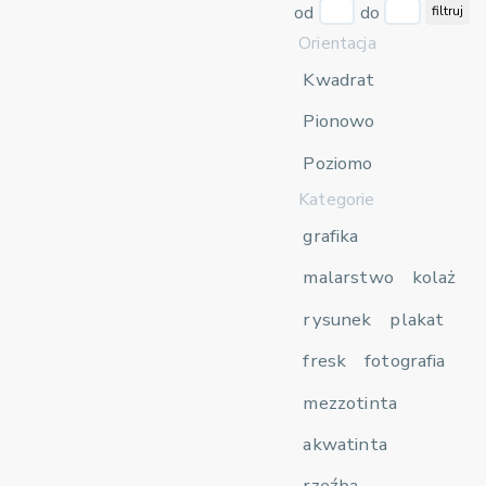
od
do
filtruj
Orientacja
Kwadrat
Pionowo
Poziomo
Kategorie
grafika
malarstwo
kolaż
rysunek
plakat
fresk
fotografia
mezzotinta
akwatinta
rzeźba