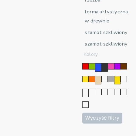
forma artystyczna
w drewnie
szamot szkliwiony
szamot szkliwiony
Kolory
Wyczyść filtry