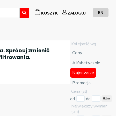
EN
KOSZYK
ZALOGUJ
Kolejność wg.
a. Spróbuj zmienić
Ceny
filtrowania.
Alfabetycznie
Najnowsze
Promocja
Cena (zł)
od
do
filtruj
Największy wymiar:
(cm)