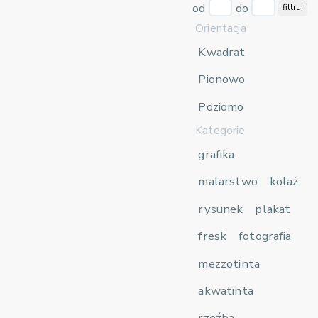
od
do
filtruj
Orientacja
Kwadrat
Pionowo
Poziomo
Kategorie
grafika
malarstwo
kolaż
rysunek
plakat
fresk
fotografia
mezzotinta
akwatinta
rzeźba