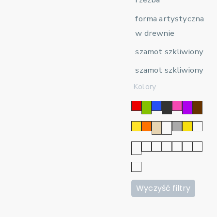
forma artystyczna
w drewnie
szamot szkliwiony
szamot szkliwiony
Kolory
Wyczyść filtry