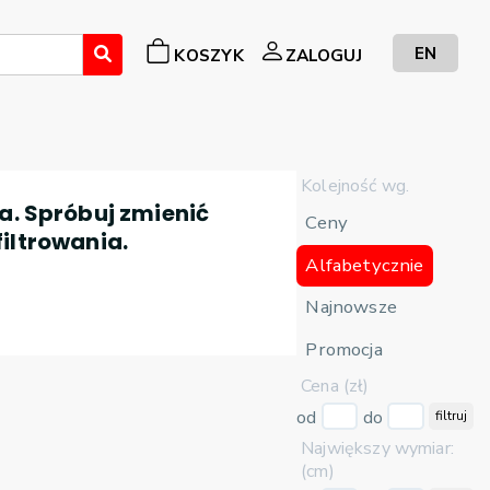
EN
KOSZYK
ZALOGUJ
Kolejność wg.
a. Spróbuj zmienić
Ceny
filtrowania.
Alfabetycznie
Najnowsze
Promocja
Cena (zł)
od
do
filtruj
Największy wymiar:
(cm)