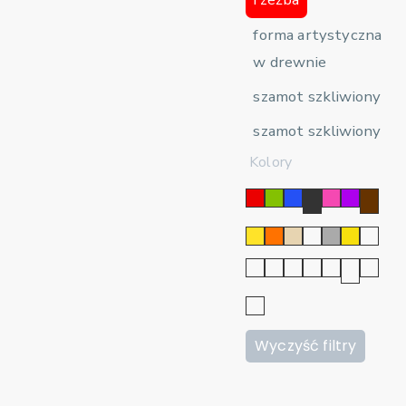
forma artystyczna
w drewnie
szamot szkliwiony
szamot szkliwiony
Kolory
Wyczyść filtry