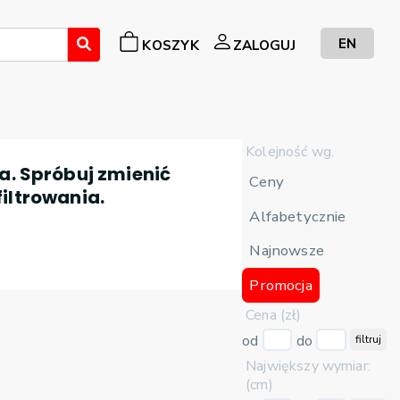
EN
KOSZYK
ZALOGUJ
Kolejność wg.
a. Spróbuj zmienić
Ceny
filtrowania.
Alfabetycznie
Najnowsze
Promocja
Cena (zł)
od
do
filtruj
Największy wymiar:
(cm)