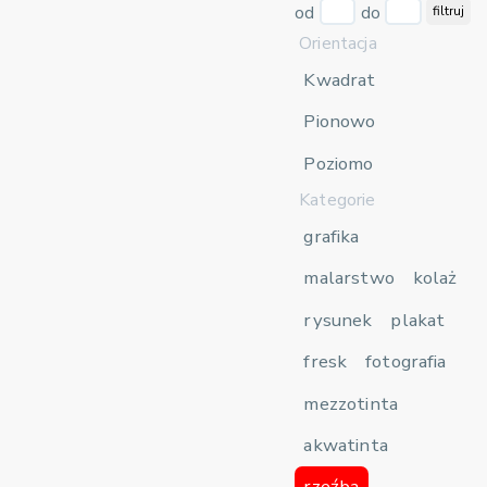
od
do
filtruj
Orientacja
Kwadrat
Pionowo
Poziomo
Kategorie
grafika
malarstwo
kolaż
rysunek
plakat
fresk
fotografia
mezzotinta
akwatinta
rzeźba