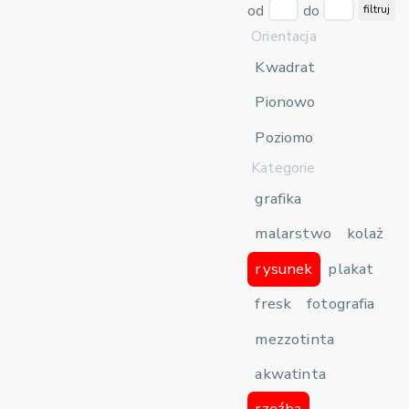
od
do
filtruj
Orientacja
Kwadrat
Pionowo
Poziomo
Kategorie
grafika
malarstwo
kolaż
rysunek
plakat
fresk
fotografia
mezzotinta
akwatinta
rzeźba