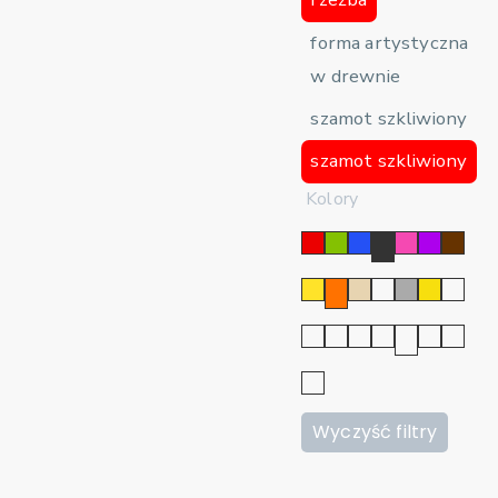
forma artystyczna
w drewnie
szamot szkliwiony
szamot szkliwiony
Kolory
Wyczyść filtry