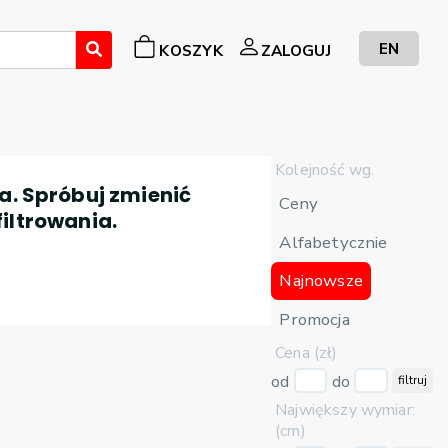
EN
KOSZYK
ZALOGUJ
Kolejność wg.
a. Spróbuj zmienić
Ceny
filtrowania.
Alfabetycznie
Najnowsze
Promocja
Cena (zł)
od
do
filtruj
Największy wymiar:
(cm)