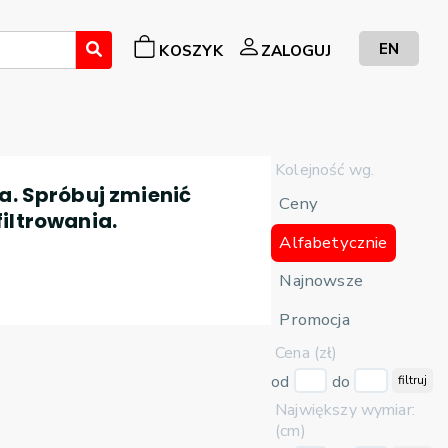
EN
KOSZYK
ZALOGUJ
Kolejność wg.
a. Spróbuj zmienić
Ceny
filtrowania.
Alfabetycznie
Najnowsze
Promocja
Cena (zł)
od
do
filtruj
Największy wymiar:
(cm)