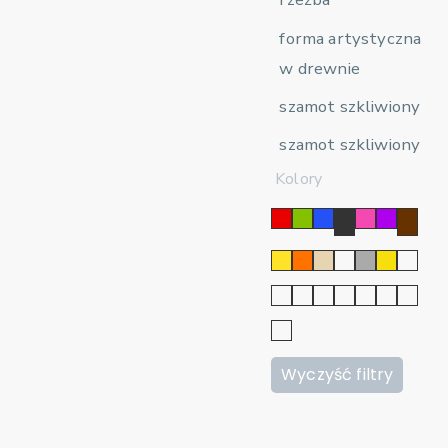
forma artystyczna
w drewnie
szamot szkliwiony
szamot szkliwiony
Kolory
Wyczyść filtry