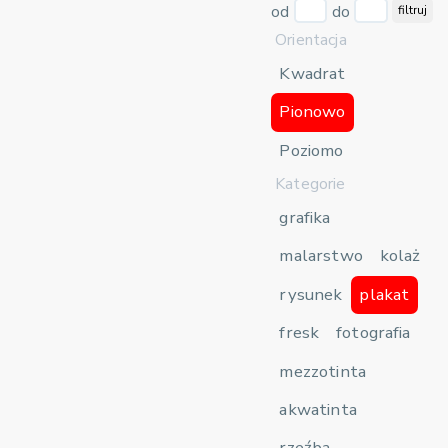
od
do
filtruj
Orientacja
Kwadrat
Pionowo
Poziomo
Kategorie
grafika
malarstwo
kolaż
rysunek
plakat
fresk
fotografia
mezzotinta
akwatinta
rzeźba