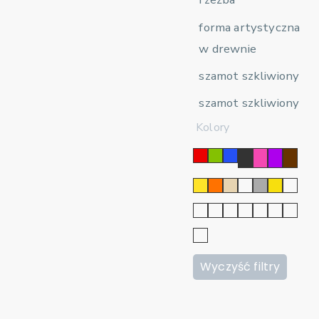
forma artystyczna
w drewnie
szamot szkliwiony
szamot szkliwiony
Kolory
Wyczyść filtry