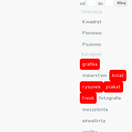
od
do
filtruj
Orientacja
Kwadrat
Pionowo
Poziomo
Kategorie
grafika
malarstwo
kolaż
rysunek
plakat
fresk
fotografia
mezzotinta
akwatinta
rzeźba