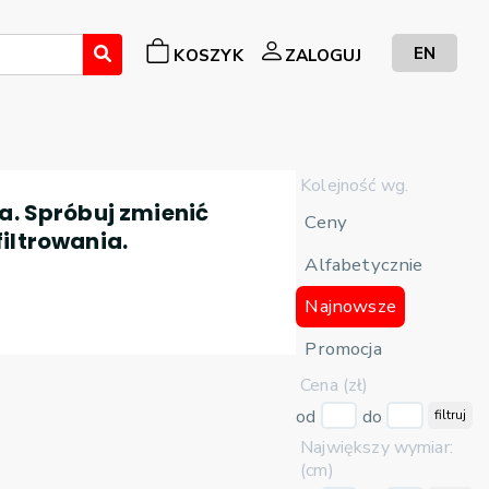
EN
KOSZYK
ZALOGUJ
Kolejność wg.
a. Spróbuj zmienić
Ceny
filtrowania.
Alfabetycznie
Najnowsze
Promocja
Cena (zł)
od
do
filtruj
Największy wymiar:
(cm)