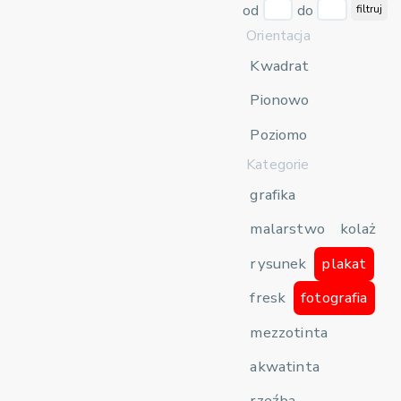
od
do
filtruj
Orientacja
Kwadrat
Pionowo
Poziomo
Kategorie
grafika
malarstwo
kolaż
rysunek
plakat
fresk
fotografia
mezzotinta
akwatinta
rzeźba