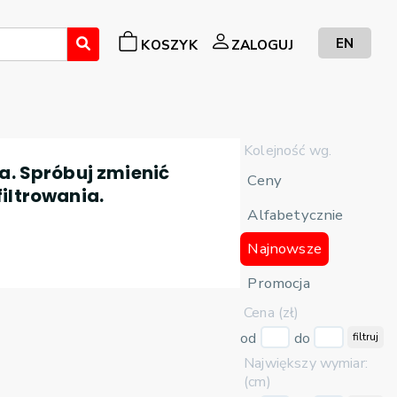
EN
KOSZYK
ZALOGUJ
Kolejność wg.
a. Spróbuj zmienić
Ceny
filtrowania.
Alfabetycznie
Najnowsze
Promocja
Cena (zł)
od
do
filtruj
Największy wymiar:
(cm)