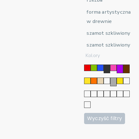
forma artystyczna
w drewnie
szamot szkliwiony
szamot szkliwiony
Kolory
Wyczyść filtry