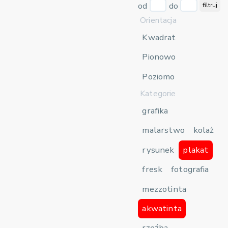
od
do
filtruj
Orientacja
Kwadrat
Pionowo
Poziomo
Kategorie
grafika
malarstwo
kolaż
rysunek
plakat
fresk
fotografia
mezzotinta
akwatinta
rzeźba