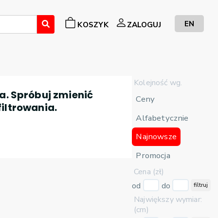
EN
KOSZYK
ZALOGUJ
Kolejność wg.
a. Spróbuj zmienić
Ceny
filtrowania.
Alfabetycznie
Najnowsze
Promocja
Cena (zł)
od
do
filtruj
Największy wymiar:
(cm)