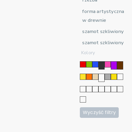
forma artystyczna
w drewnie
szamot szkliwiony
szamot szkliwiony
Kolory
Wyczyść filtry