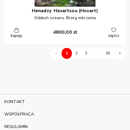
Henadzy
Havartsou (Hovart)
Oddech oceanu. Brzeg milczenia
4800,00
zł
kupuję
zapisz
1
2
3
...
95
KONTAKT
WSPÓŁPRACA
REGULAMIN