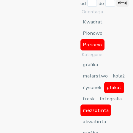
od
do
filtruj
Orientacja
Kwadrat
Pionowo
Poziomo
Kategorie
grafika
malarstwo
kolaż
rysunek
plakat
fresk
fotografia
mezzotinta
akwatinta
rzeźba