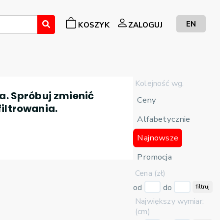
EN
KOSZYK
ZALOGUJ
Kolejność wg.
a. Spróbuj zmienić
Ceny
filtrowania.
Alfabetycznie
Najnowsze
Promocja
Cena (zł)
od
do
filtruj
Największy wymiar:
(cm)