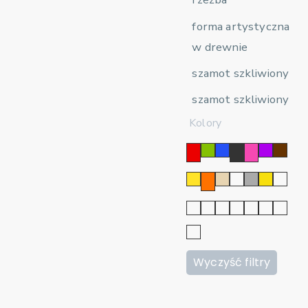
forma artystyczna
w drewnie
szamot szkliwiony
szamot szkliwiony
Kolory
Wyczyść filtry