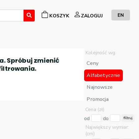
EN
KOSZYK
ZALOGUJ
Kolejność wg.
a. Spróbuj zmienić
Ceny
filtrowania.
Alfabetycznie
Najnowsze
Promocja
Cena (zł)
od
do
filtruj
Największy wymiar:
(cm)