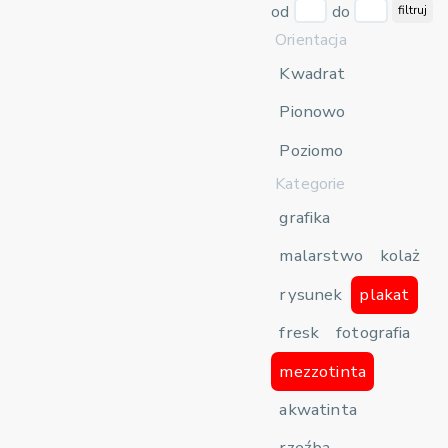
od
do
filtruj
Orientacja
Kwadrat
Pionowo
Poziomo
Kategorie
grafika
malarstwo
kolaż
rysunek
plakat
fresk
fotografia
mezzotinta
akwatinta
rzeźba