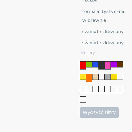
forma artystyczna
w drewnie
szamot szkliwiony
szamot szkliwiony
Kolory
Wyczyść filtry