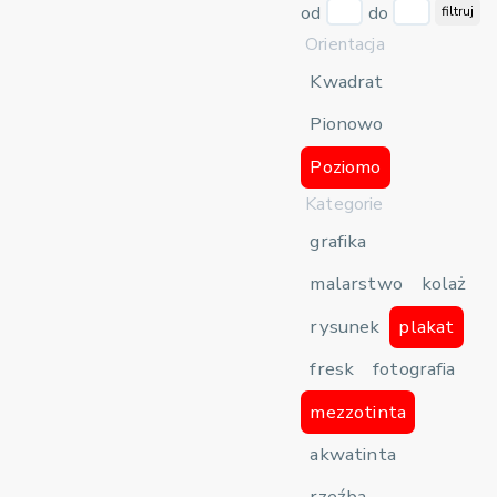
od
do
filtruj
Orientacja
Kwadrat
Pionowo
Poziomo
Kategorie
grafika
malarstwo
kolaż
rysunek
plakat
fresk
fotografia
mezzotinta
akwatinta
rzeźba