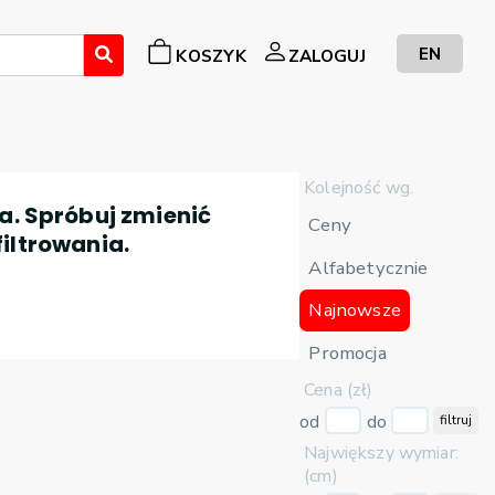
EN
KOSZYK
ZALOGUJ
Kolejność wg.
a. Spróbuj zmienić
Ceny
filtrowania.
Alfabetycznie
Najnowsze
Promocja
Cena (zł)
od
do
filtruj
Największy wymiar:
(cm)