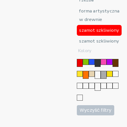
forma artystyczna
w drewnie
szamot szkliwiony
szamot szkliwiony
Kolory
Wyczyść filtry