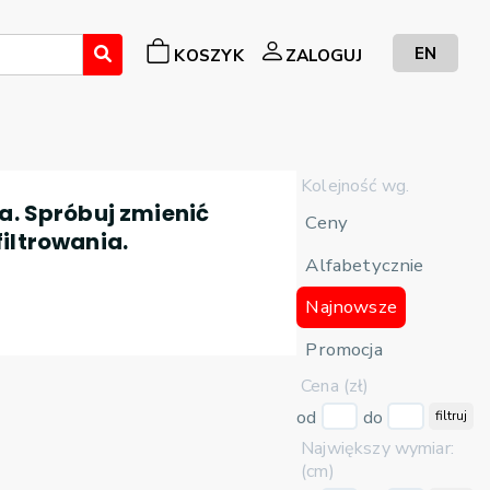
EN
KOSZYK
ZALOGUJ
Kolejność wg.
a. Spróbuj zmienić
Ceny
filtrowania.
Alfabetycznie
Najnowsze
Promocja
Cena (zł)
od
do
filtruj
Największy wymiar:
(cm)