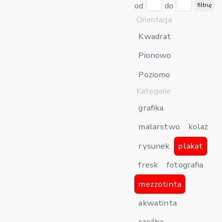
od
do
filtruj
Orientacja
Kwadrat
Pionowo
Poziomo
Kategorie
grafika
malarstwo
kolaż
rysunek
plakat
fresk
fotografia
mezzotinta
akwatinta
rzeźba