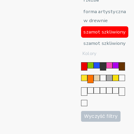
forma artystyczna
w drewnie
szamot szkliwiony
szamot szkliwiony
Kolory
Wyczyść filtry