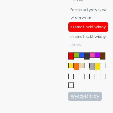
forma artystyczna
w drewnie
szamot szkliwiony
szamot szkliwiony
Kolory
Wyczyść filtry