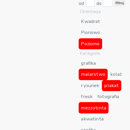
od
do
filtruj
Orientacja
Kwadrat
Pionowo
Poziomo
Kategorie
grafika
malarstwo
kolaż
rysunek
plakat
fresk
fotografia
mezzotinta
akwatinta
rzeźba