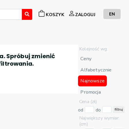
EN
KOSZYK
ZALOGUJ
Kolejność wg.
a. Spróbuj zmienić
Ceny
filtrowania.
Alfabetycznie
Najnowsze
Promocja
Cena (zł)
od
do
filtruj
Największy wymiar:
(cm)