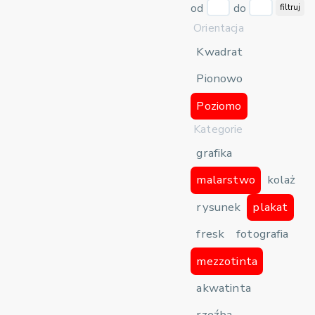
od
do
filtruj
Orientacja
Kwadrat
Pionowo
Poziomo
Kategorie
grafika
malarstwo
kolaż
rysunek
plakat
fresk
fotografia
mezzotinta
akwatinta
rzeźba