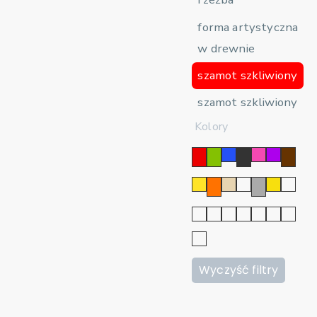
forma artystyczna
w drewnie
szamot szkliwiony
szamot szkliwiony
Kolory
Wyczyść filtry