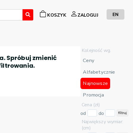
EN
KOSZYK
ZALOGUJ
Kolejność wg.
a. Spróbuj zmienić
Ceny
filtrowania.
Alfabetycznie
Najnowsze
Promocja
Cena (zł)
od
do
filtruj
Największy wymiar:
(cm)