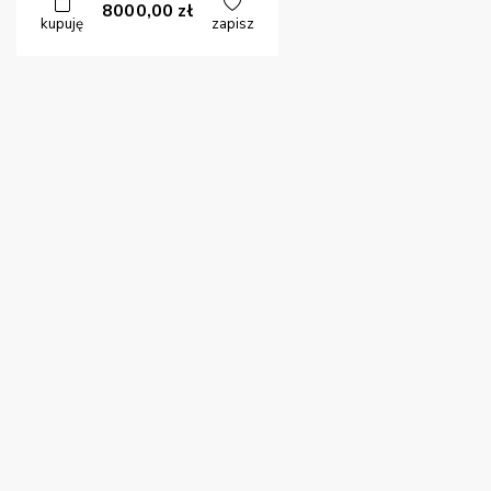
8000,00
zł
kupuję
zapisz