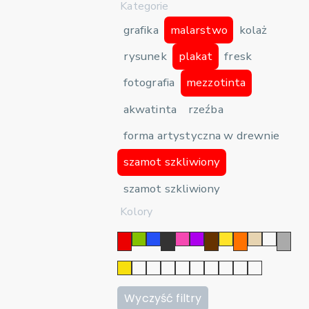
Kategorie
grafika
malarstwo
kolaż
rysunek
plakat
fresk
fotografia
mezzotinta
akwatinta
rzeźba
forma artystyczna w drewnie
szamot szkliwiony
szamot szkliwiony
Kolory
Wyczyść filtry