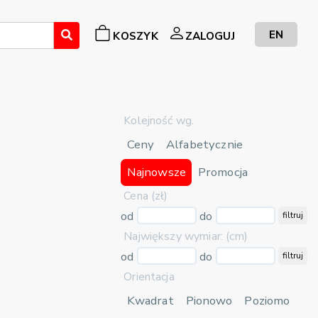
EN
KOSZYK
ZALOGUJ
Kolejność wg.
Ceny
Alfabetycznie
Najnowsze
Promocja
Cena (zł)
od
do
filtruj
Największy wymiar: (cm)
od
do
filtruj
Orientacja
Kwadrat
Pionowo
Poziomo