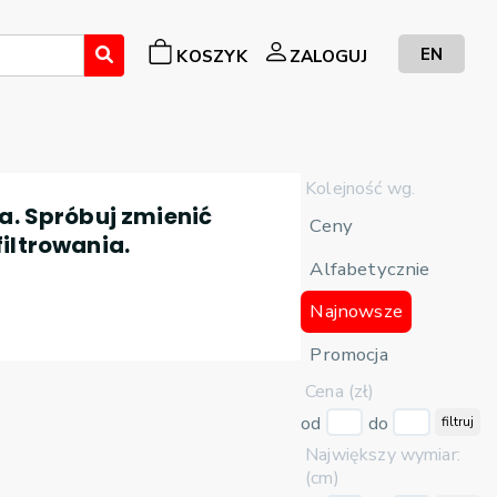
EN
KOSZYK
ZALOGUJ
Kolejność wg.
a. Spróbuj zmienić
Ceny
filtrowania.
Alfabetycznie
Najnowsze
Promocja
Cena (zł)
od
do
filtruj
Największy wymiar:
(cm)