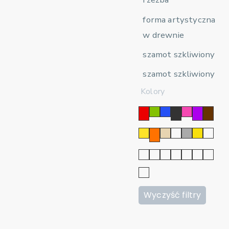
forma artystyczna
w drewnie
szamot szkliwiony
szamot szkliwiony
Kolory
Wyczyść filtry