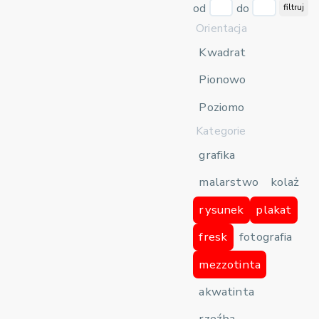
od
do
filtruj
Orientacja
Kwadrat
Pionowo
Poziomo
Kategorie
grafika
malarstwo
kolaż
rysunek
plakat
fresk
fotografia
mezzotinta
akwatinta
rzeźba