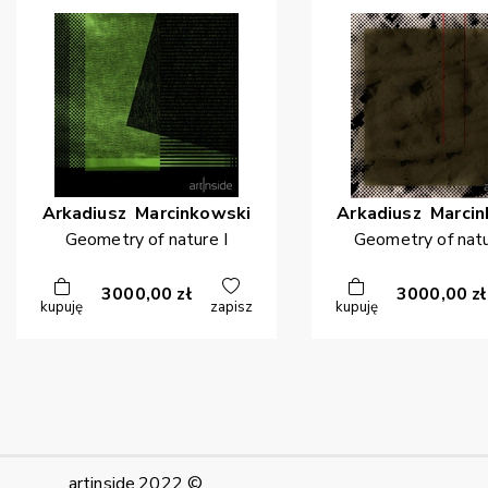
Arkadiusz
Marcinkowski
Arkadiusz
Marcin
Geometry of nature I
Geometry of natu
3000,00
zł
3000,00
zł
kupuję
zapisz
kupuję
artinside,2022 ©