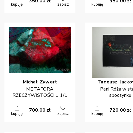
350,00
zł
350,00
zł
kupuję
zapisz
kupuję
Michał
Zywert
Tadeusz
Jacko
METAFORA
Pani Róża w st
RZECZYWISTOŚCI 1 1/1
spoczynku
700,00
zł
720,00
zł
kupuję
zapisz
kupuję