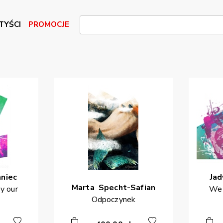
TYŚCI
PROMOCJE
niec
Ja
Marta
Specht-Safian
y our
We 
Odpoczynek