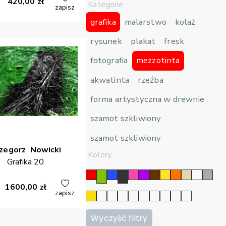
420,00
zł
Kategorie
zapisz
grafika
malarstwo
kolaż
rysunek
plakat
fresk
fotografia
mezzotinta
akwatinta
rzeźba
forma artystyczna w drewnie
szamot szkliwiony
szamot szkliwiony
zegorz
Nowicki
Kolory
Grafika 20
1600,00
zł
zapisz
Wyczyść filtry