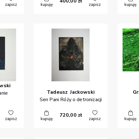
400,00
zł
zapisz
kupuję
zapisz
kupuję
wski
Tadeusz
Jackowski
Gr
anie
Sen Pani Róży o detronizacji
720,00
zł
zapisz
kupuję
zapisz
kupuję