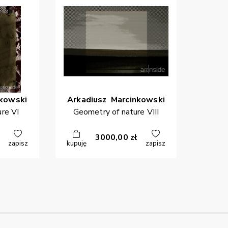
kowski
Arkadiusz
Marcinkowski
re VI
Geometry of nature VIII
3000,00
zł
zapisz
kupuję
zapisz