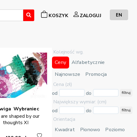
EN
KOSZYK
ZALOGUJ
Kolejność wg.
Ceny
Alfabetycznie
Najnowsze
Promocja
Cena (zł)
od
do
filtruj
Największy wymiar: (cm)
dwiga
Wybraniec
od
do
filtruj
are shaped by our
Orientacja
thoughts XI
Kwadrat
Pionowo
Poziomo