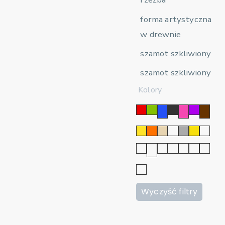
forma artystyczna
w drewnie
szamot szkliwiony
szamot szkliwiony
Kolory
Wyczyść filtry