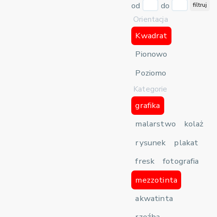
od
do
filtruj
Orientacja
Kwadrat
Pionowo
Poziomo
Kategorie
grafika
malarstwo
kolaż
rysunek
plakat
fresk
fotografia
mezzotinta
akwatinta
rzeźba