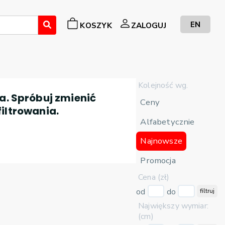
EN
KOSZYK
ZALOGUJ
Kolejność wg.
a. Spróbuj zmienić
Ceny
filtrowania.
Alfabetycznie
Najnowsze
Promocja
Cena (zł)
od
do
filtruj
Największy wymiar:
(cm)