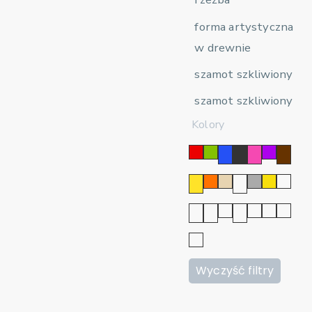
forma artystyczna
w drewnie
szamot szkliwiony
szamot szkliwiony
Kolory
Wyczyść filtry