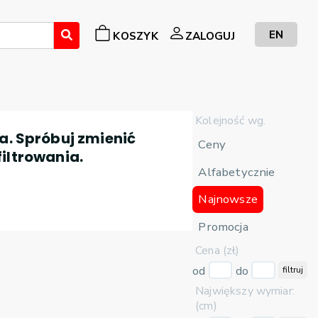
EN
KOSZYK
ZALOGUJ
Kolejność wg.
a. Spróbuj zmienić
Ceny
filtrowania.
Alfabetycznie
Najnowsze
Promocja
Cena (zł)
od
do
filtruj
Największy wymiar:
(cm)