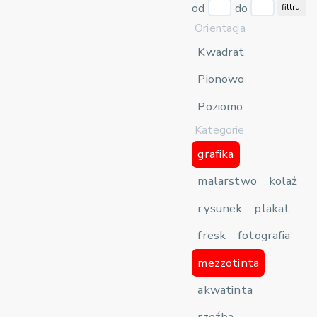
od
do
filtruj
Orientacja
Kwadrat
Pionowo
Poziomo
Kategorie
grafika
malarstwo
kolaż
rysunek
plakat
fresk
fotografia
mezzotinta
akwatinta
rzeźba